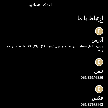
اخذ کد اقتصادی
ارتباط با ما
آدرس
مشهد- بلوار سجاد- نبش حامد جنوبی (سجاد ۱۸) - پلاک ۴۸ - طبقه ۲ - واحد
۲۰۱
تلفن
051-36146326
فکس
051-37672863