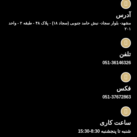
آدرس
مشهد- بلوار سجاد- نبش حامد جنوبی (سجاد ۱۸) - پلاک ۴۸ - طبقه ۲ - واحد
۲۰۱
تلفن
051-36146326
فکس
051-37672863
ساعت کاری
شنبه تا پنجشنبه 8:30-15:30