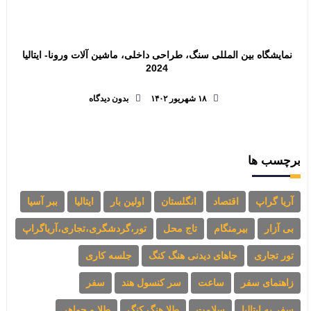
نمایشگاه بین المللی سنگ، طراحی داخلی، ماشین آلات ورونا- ایتالیا
2024
۱۸ شهریور ۱۴۰۲
بدون دیدگاه
برچسب ها
آریا گراپ
اقتصاد
انگلستان
اولین بار
ایتالیا
ببر آسیا
بی آزار
بیرمنگام
تاج محل
تور،گردشگری،تجاری،آریاگراپ
تور تجاری
جاهای دیدنی هنگ کنگ
جلسه کاری
زاهنمای سفر
ساعت
سر کنسول هند
سفر
سفر به ایتالیا
سلامت
طلا هنگ کنگ
طلا و جواهر