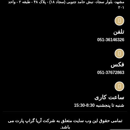
مشهد- بلوار سجاد- نبش حامد جنوبی (سجاد ۱۸) - پلاک ۴۸ - طبقه ۲ - واحد
۲۰۱
تلفن
051-36146326
فکس
051-37672863
ساعت کاری
شنبه تا پنجشنبه 8:30-15:30
تمامی حقوق این وب سایت متعلق به شرکت
آریا گراپ پارت
می
باشد.