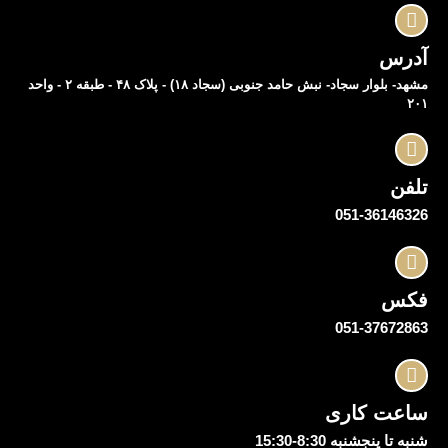
آدرس
مشهد- بلوار سجاد- نبش حامد جنوبی (سجاد ۱۸) - پلاک ۴۸ - طبقه ۲ - واحد
۲۰۱
تلفن
051-36146326
فکس
051-37672863
ساعت کاری
شنبه تا پنجشنبه 8:30-15:30