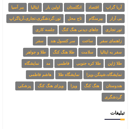
آریا گراپ
اقتصاد
انگلستان
اولین بار
ایتالیا
ببر آسیا
بی آزار
بیرمنگام
تاج محل
تور،گردشگری،تجاری،آریاگراپ
تور تجاری
جاهای دیدنی هنگ کنگ
جلسه کاری
زاهنمای سفر
ساعت
سر کنسول هند
سفر
سفر به ایتالیا
سلامت
طلا هنگ کنگ
طلا و جواهر
طلا ژاپن
طلا کره جنوبی
فاطمی
مد
نمایشگاه
نمایشگاه،شینگن،ویزا
نمایشگاه طلا
هاشم فاطمی
هندوستان
هنگ کنگ
ویزا
ویزای هنگ کنگ
پزشکی
گردشگری
تبلیغات