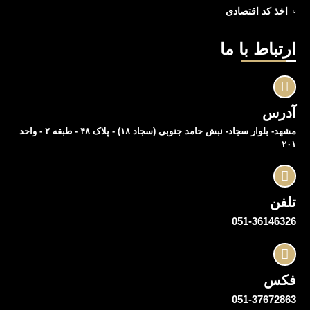
اخذ کد اقتصادی
ارتباط با ما
آدرس
مشهد- بلوار سجاد- نبش حامد جنوبی (سجاد ۱۸) - پلاک ۴۸ - طبقه ۲ - واحد
۲۰۱
تلفن
051-36146326
فکس
051-37672863